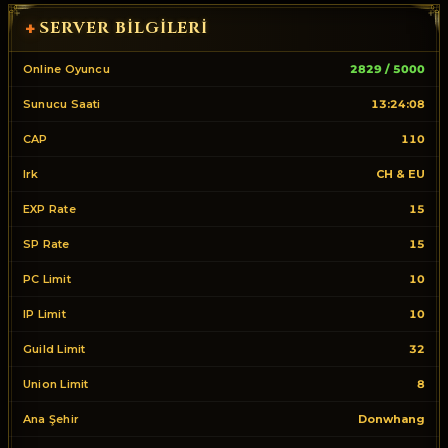
SERVER BILGILERI
+
Online Oyuncu
2829 / 5000
Sunucu Saati
13:24:08
CAP
110
Irk
CH & EU
EXP Rate
15
SP Rate
15
PC Limit
10
IP Limit
10
Guild Limit
32
Union Limit
8
Ana Şehir
Donwhang