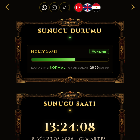
‹
›
SUNUCU DURUMU
HollyGame
ONLINE
NORMAL
2829
KAPASITE:
OYUNCULAR:
/5000
SUNUCU SAATI
13:24:08
8 AĞUSTOS 2026 - CUMARTESI