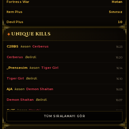
Fortress War
Hotan
Item Plus
Sınırsız
Devil Plus
10
UNIQUE KILLS
+
C2RBS
kesen
Cerberus
16:23
Cerberus
Belirdi.
16:20
_Prensesim
kesen
Tiger Girl
16:14
Tiger Girl
Belirdi.
16:10
AjA
kesen
Demon Shaitan
16:09
Demon Shaitan
Belirdi.
16:07
Cx25
kesen
Uruchi
16:06
TÜM SIRALAMAYI GÖR
Uruchi
Belirdi.
16:03