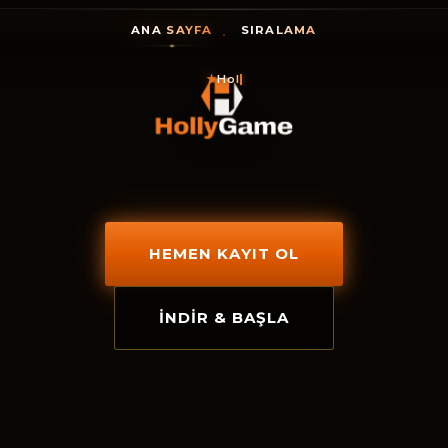
ANA SAYFA
SIRALAMA
★
HollyGame, ş
HEMEN KAYIT OL
İNDIR & BAŞLA