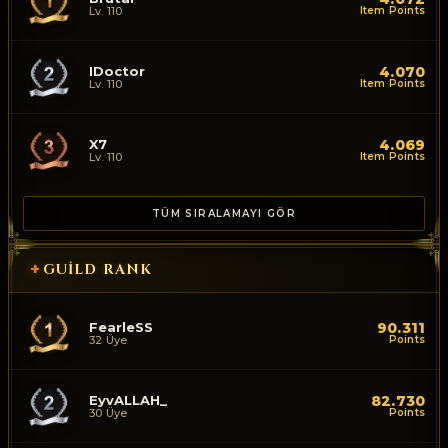
Lv. 110
Item Points
IDoctor
4.070
Lv. 110
Item Points
X7
4.069
Lv. 110
Item Points
TÜM SIRALAMAYI GÖR
+
GUILD RANK
FearleSS
90.311
32 Üye
Points
EyvALLAH_
82.730
30 Üye
Points