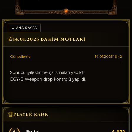
← ANA SAYFA
14.01.2025 BAKIM NOTLARI
📰
Güncelleme
14.01.2025 16:42
Sunucu iyilestirme çalismalari yapildi.
EGY-B Weapon drop kontrolü yapildi.
🏆
PLAYER RANK
Brutal
4.072