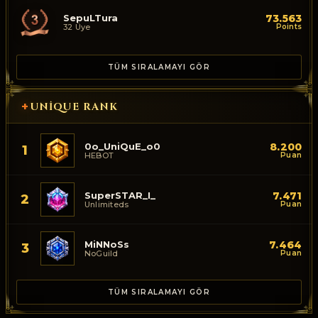
SepuLTura
73.563
32 Üye
Points
TÜM SIRALAMAYI GÖR
+
UNIQUE RANK
0o_UniQuE_o0
8.200
1
HEBOT
Puan
SuperSTAR_I_
7.471
2
Unlimiteds
Puan
MiNNoSs
7.464
3
NoGuild
Puan
TÜM SIRALAMAYI GÖR