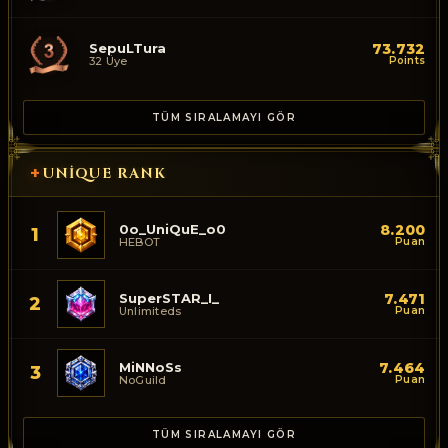
SepuLTura
73.732
32 Üye
Points
TÜM SIRALAMAYI GÖR
+
UNIQUE RANK
0o_UniQuE_o0
8.200
1
HEBOT
Puan
SuperSTAR_I_
7.471
2
Unlimiteds
Puan
MiNNoSs
7.464
3
NoGuild
Puan
TÜM SIRALAMAYI GÖR