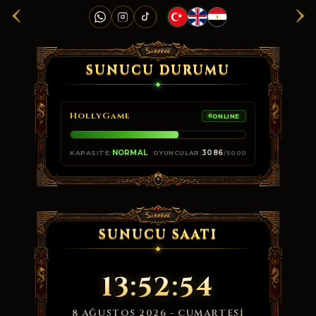
‹
›
SUNUCU DURUMU
HollyGame
ONLINE
NORMAL
3086
KAPASITE:
OYUNCULAR:
/5000
SUNUCU SAATI
13:52:54
8 AĞUSTOS 2026 - CUMARTESI