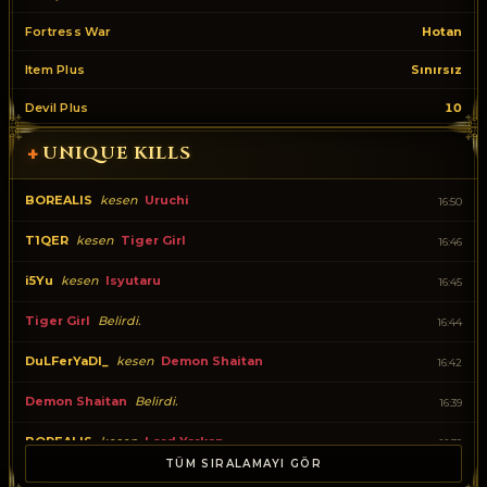
Fortress War
Hotan
Item Plus
Sınırsız
Devil Plus
10
UNIQUE KILLS
+
BOREALIS
kesen
Uruchi
16:50
T1QER
kesen
Tiger Girl
16:46
i5Yu
kesen
Isyutaru
16:45
Tiger Girl
Belirdi.
16:44
DuLFerYaDl_
kesen
Demon Shaitan
16:42
Demon Shaitan
Belirdi.
16:39
BOREALIS
kesen
Lord Yarkan
16:39
TÜM SIRALAMAYI GÖR
Uruchi
Belirdi.
16:36