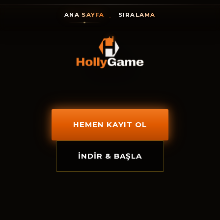
ANA SAYFA
SIRALAMA
★
HollyGame
HEMEN KAYIT OL
İNDIR & BAŞLA