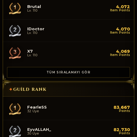
Brutal
4.072
Lv. 110
Item Points
IDoctor
4.070
Lv. 110
Item Points
X7
4.069
Lv. 110
Item Points
TÜM SIRALAMAYI GÖR
+
GUILD RANK
FearleSS
83.667
32 Üye
Points
EyvALLAH_
82.730
30 Üye
Points