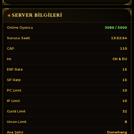
SERVER BILGILERI
+
Online Oyuncu
3086 / 5000
Sunucu Saati
13:52:54
CAP
110
Irk
CH & EU
EXP Rate
15
SP Rate
15
PC Limit
10
IP Limit
10
Guild Limit
32
Union Limit
8
Ana Şehir
Donwhang