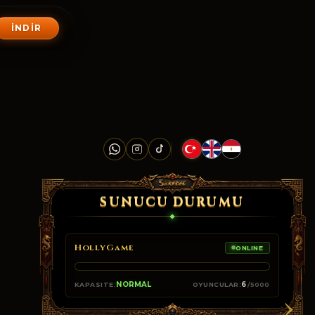
İNDIR
SUNUCU DURUMU
HollyGame
ONLINE
›
NORMAL
6
KAPASITE:
OYUNCULAR:
/5000