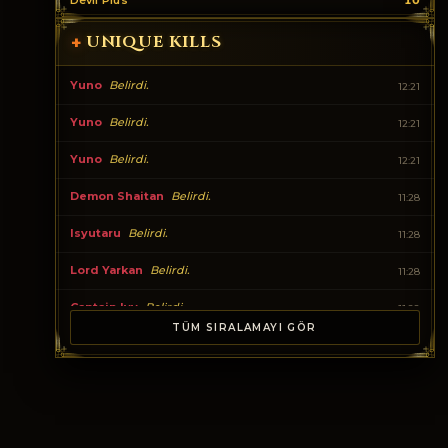
Devil Plus
10
UNIQUE KILLS
+
Yuno
Belirdi.
12:21
Yuno
Belirdi.
12:21
Yuno
Belirdi.
12:21
Demon Shaitan
Belirdi.
11:28
Isyutaru
Belirdi.
11:28
Lord Yarkan
Belirdi.
11:28
Captain Ivy
Belirdi.
11:28
TÜM SIRALAMAYI GÖR
Uruchi
Belirdi.
11:28
Isyutaru
Belirdi.
09:20
Lord Yarkan
Belirdi.
09:18