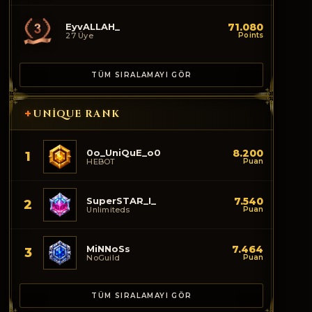
EyvALLAH_
71.080
27 Üye
Points
TÜM SIRALAMAYI GÖR
+
UNIQUE RANK
0o_UniQuE_o0
8.200
1
HEBOT
Puan
SuperSTAR_I_
7.540
2
Unlimiteds
Puan
MiNNoSs
7.464
3
NoGuild
Puan
TÜM SIRALAMAYI GÖR