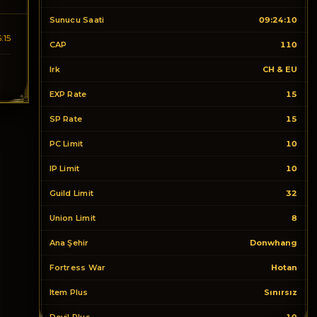
Sunucu Saati
09:24:10
:15
CAP
110
Irk
CH & EU
EXP Rate
15
SP Rate
15
PC Limit
10
IP Limit
10
Guild Limit
32
Union Limit
8
Ana Şehir
Donwhang
Fortress War
Hotan
Item Plus
Sınırsız