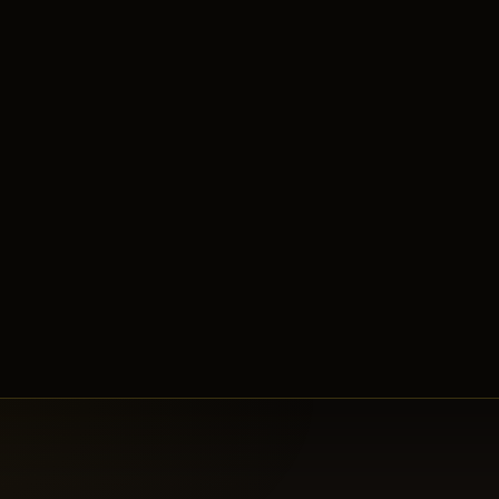
Captain Ivy
Belirdi.
09:10
Uruchi
Belirdi.
09:07
Cerberus
Belirdi.
09:04
MarilynMansn
kesen
Tiger Girl
08:57
Tiger Girl
Belirdi.
08:56
WizardShow
kesen
Demon Shaitan
08:53
Demon Shaitan
Belirdi.
08:51
WizardShow
kesen
Isyutaru
08:50
Luksusowa
kesen
Lord Yarkan
08:48
Isyutaru
Belirdi.
08:47
Lord Yarkan
Belirdi.
08:45
Luksusowa
kesen
Captain Ivy
08:40