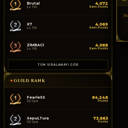
Brutal
4.072
Lv. 110
Item Points
D
X7
4.069
Lv. 110
Item Points
.
ZlMBACl
4.068
Lv. 110
Item Points
TÜM SIRALAMAYI GÖR
+
GUILD RANK
FearleSS
84.248
32 Üye
Points
SepuLTura
73.863
32 Üye
Points