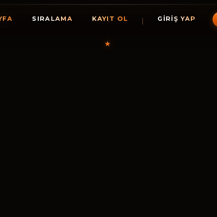
YFA
SIRALAMA
KAYIT OL
GIRIŞ YAP
★
HollyGam