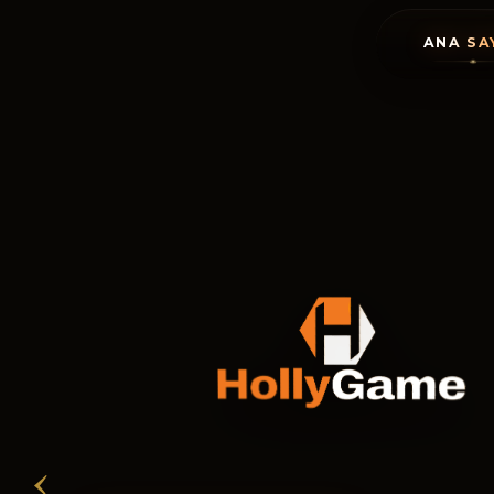
ANA SA
‹