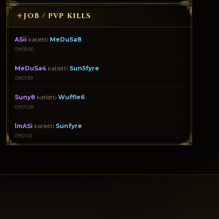
+
JOB / PVP KILLS
ASii
katletti
MeDuSa8
09:03:00
MeDuSa4
katletti
Sun5fyre
09:01:39
Suny8
katletti
Wuffle6
09:01:28
lmASi
katletti
Sunfyre
09:01:13
Rokko7
katletti
Taker5
09:01:08
Ruzgar_7
katletti
Mango6
09:01:07
Ruzgar_7
katletti
Wuffle1