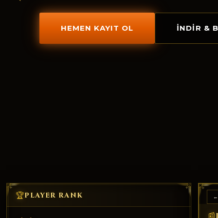
HEMEN KAYIT OL
İNDIR & 
🏆
PLAYER RANK
←
📰