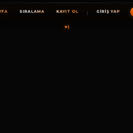
YFA
SIRALAMA
KAYIT OL
GIRIŞ YAP
★
Holly