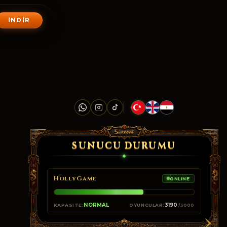
İNDIR
SUNUCU DURUMU
HollyGame
ONLINE
›
NORMAL
3190
KAPASITE:
OYUNCULAR:
/5000