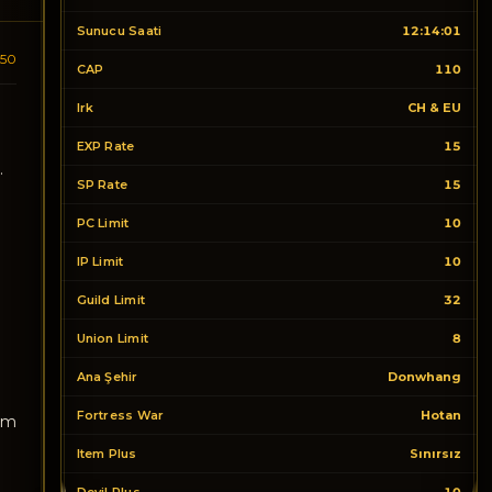
Sunucu Saati
12:14:02
:50
CAP
110
Irk
CH & EU
EXP Rate
15
.
SP Rate
15
PC Limit
10
IP Limit
10
Guild Limit
32
Union Limit
8
Ana Şehir
Donwhang
Fortress War
Hotan
lim
Item Plus
Sınırsız