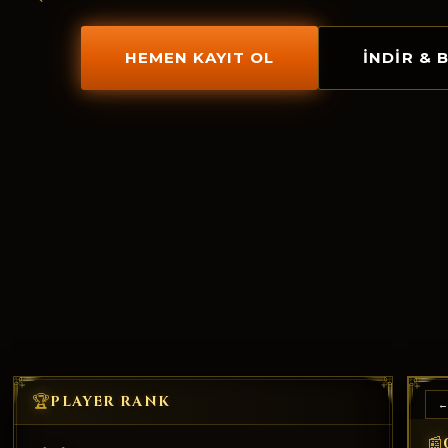
HEMEN KAYIT OL
İNDIR & 
🏆
PLAYER RANK
←
📰