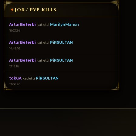
+
JOB / PVP KILLS
ArturBeterbi
katletti
MarilynMansn
15:03:24
ArturBeterbi
katletti
PiRSULTAN
14:49:16
ArturBeterbi
katletti
PiRSULTAN
13:15:18
tokuA
katletti
PiRSULTAN
13:06:20
tokuA
katletti
PiRSULTAN
13:01:45
Ruzgar_8
katletti
Im__SADO3
12:32:04
Ruzgar_8
katletti
Im__SADO1