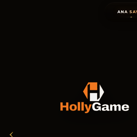
ANA SA
‹