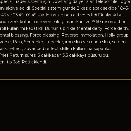
Special Trader sistemi için Dowhang da yer alan teleport ile Togoi
ani aktive edildi. Special sistem günde 2 kez olacak sekilde 16:45-
:45 ve 23:45 -01:45 saatleri araliginda aktive edildi.Ek olarak bu
anda zerk kullanimi, reverse ile giris imkani ve %60 resurrection
roll kullanimi kapatildi. Bununla birlikle Mental deity, Force deith,
ntal blessing, Force blessing, Reverse immolation, Holly group
verse, Pain, Screenler, Fenceler, iron skin ve mana skin, screen
sk, reflect, advanced reflect skilleri kullanima kapatildi.
Thief Return süresi 5 dakikadan 3.5 dakikaya düsürüldü.
eni tip Job Peti eklendi.