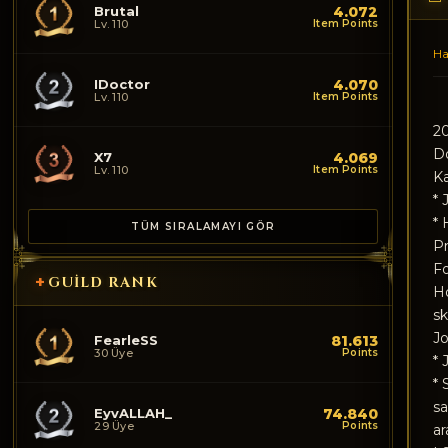
Brutal
4.072
Lv. 110
Item Points
Ha
IDoctor
4.070
Lv. 110
Item Points
20
Do
X7
4.069
Lv. 110
Item Points
Ka
* 
* 
TÜM SIRALAMAYI GÖR
Pr
Fo
+
GUILD RANK
Ho
sk
J
FearleSS
81.613
30 Üye
Points
* 
* 
sa
EyvALLAH_
74.840
29 Üye
Points
ar