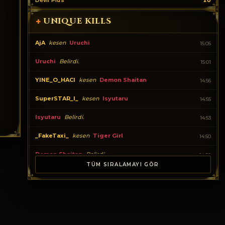
Devil Plus
10
UNIQUE KILLS
+
AjA
kesen
Uruchi
15:05
Uruchi
Belirdi.
15:01
YINE_O_HACI
kesen
Demon Shaitan
14:56
SuperSTAR_I_
kesen
Isyutaru
14:55
Isyutaru
Belirdi.
14:53
_FakeTaxi_
kesen
Tiger Girl
14:50
Demon Shaitan
Belirdi.
14:50
TÜM SIRALAMAYI GÖR
Tiger Girl
Belirdi.
14:50
YINE_O_HACI
kesen
Lord Yarkan
14:49
SuperSTAR_I_
kesen
Cerberus
14:47