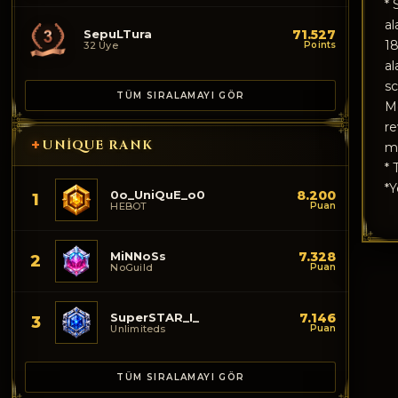
* 
al
SepuLTura
71.527
18
32 Üye
Points
al
sc
TÜM SIRALAMAYI GÖR
Me
re
+
UNIQUE RANK
ma
* 
*Y
0o_UniQuE_o0
8.200
1
HEBOT
Puan
MiNNoSs
7.328
2
NoGuild
Puan
SuperSTAR_I_
7.146
3
Unlimiteds
Puan
TÜM SIRALAMAYI GÖR