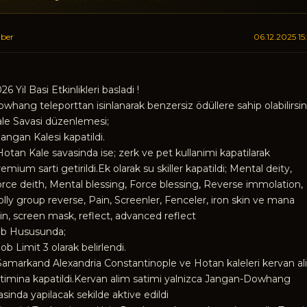
ber
06.12.2025 15
26 Yil Basi Etkinlikleri basladi !
whang teleporttan isinlanarak benzersiz ödüllere sahip olabilirsin
le Savasi düzenlemesi;
Jangan Kalesi kapatildi.
Hotan Kale savasinda ise; zerk ve pet kullanimi kapatilarak
emium sarti getirildi.Ek olarak su skiller kapatildi; Mental deity,
rce deith, Mental blessing, Force blessing, Reverse immolation,
lly group reverse, Pain, Screenler, Fenceler, iron skin ve mana
in, screen mask, reflect, advanced reflect
ob Hususunda;
Job Limit 3 olarak belirlendi.
Samarkand Alexandria Constantinople ve Hotan kaleleri kervan a
timina kapatildi.Kervan alim satimi yalnizca Jangan-Dowhang
asinda yapilacak sekilde aktive edildi