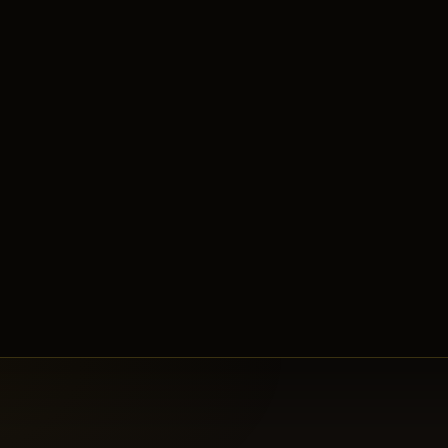
Lord Yarkan
Belirdi.
14:46
SuperSTAR_I_
kesen
Captain Ivy
14:46
Cerberus
Belirdi.
14:44
Captain Ivy
Belirdi.
14:43
SF__UG
kesen
Neith
14:35
TIRTKLICNDOM
kesen
Selket
14:34
Neith
Belirdi.
14:29
Selket
Belirdi.
14:29
SuperSTAR_I_
kesen
Isyutaru
14:23
Isyutaru
Belirdi.
14:20
1ST_Owner
kesen
Demon Shaitan
14:20
SuperSTAR_I_
kesen
Tiger Girl
14:20