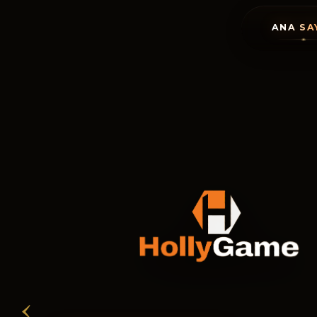
ANA SA
‹