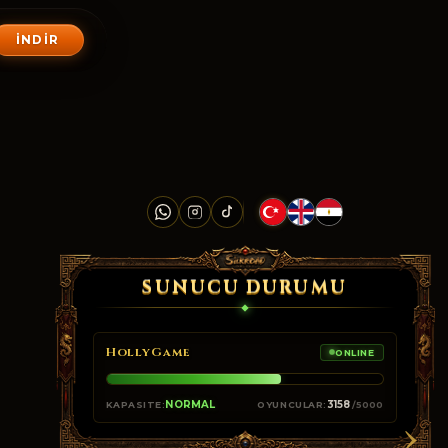
İNDIR
SUNUCU DURUMU
HollyGame
ONLINE
›
NORMAL
3158
KAPASITE:
OYUNCULAR:
/5000