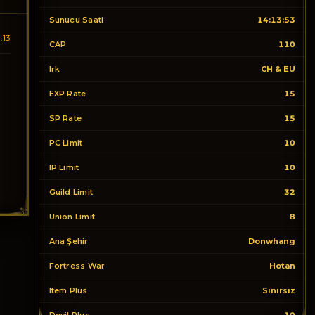
Sunucu Saati
14:13:53
:13
CAP
110
Irk
CH & EU
EXP Rate
15
SP Rate
15
PC Limit
10
IP Limit
10
Guild Limit
32
Union Limit
8
Ana Şehir
Donwhang
Fortress War
Hotan
Item Plus
Sınırsız