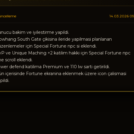
ncelleme
14.03.2026 09
nucu bakim ve iyilestirme yapildi.
whang South Gate çikisina ileride yapilmasi planlanan
zenlemeler için Special Fortune npc si eklendi.
P ve Unique Maching +2 katilim hakki için Special Fortune npc
ne scroll eklendi.
wer defend katilima Premium ve 110 lw sarti getirildi.
n içerisinde Fortune ekranina eklenmek üzere icon çalismasi
pildi.