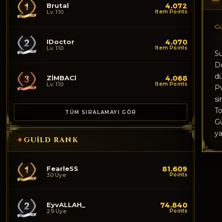
Brutal
4.072
Lv. 110
Item Points
Gü
IDoctor
4.070
Lv. 110
Item Points
Su
Do
dü
ZlMBACl
4.068
Lv. 110
Item Points
Pv
si
To
TÜM SIRALAMAYI GÖR
Gü
ya
+
GUILD RANK
FearleSS
81.609
30 Üye
Points
EyvALLAH_
74.840
29 Üye
Points