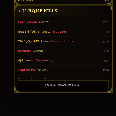
Devil Plus
10
UNIQUE KILLS
+
Lord Yarkan
Belirdi.
17:12
SuperSTAR_I_
kesen
Isyutaru
17:11
YINE_O_HACI
kesen
Demon Shaitan
17:09
Isyutaru
Belirdi.
17:08
AjA
kesen
Captain Ivy
17:07
Captain Ivy
Belirdi.
17:06
Demon Shaitan
Belirdi.
17:06
TÜM SIRALAMAYI GÖR
BOREALIS
kesen
Tiger Girl
16:57
Tiger Girl
Belirdi.
16:55
HeBeLeHuBeLe
kesen
Cerberus
16:49