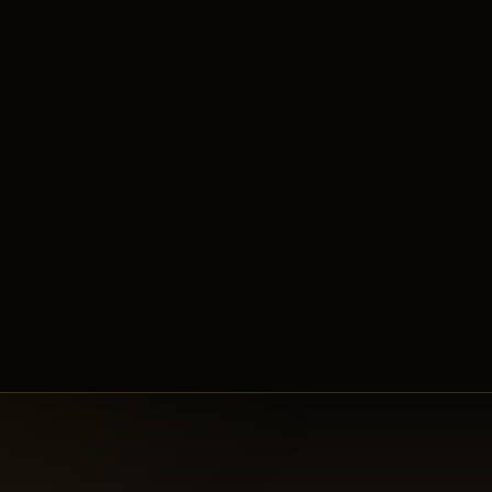
Cerberus
Belirdi.
16:44
YINE_O_HACI
kesen
Uruchi
16:43
JackSoparow
kesen
Lord Yarkan
16:42
Uruchi
Belirdi.
16:39
ST__O_HACIII
kesen
Isyutaru
16:38
Isyutaru
Belirdi.
16:36
AjA
kesen
Captain Ivy
16:36
Captain Ivy
Belirdi.
16:36
JackSoparow
kesen
Demon Shaitan
16:36
Eyv_xEpisode
kesen
Isis
16:34
Demon Shaitan
Belirdi.
16:33
_RN_MANN_
kesen
Anubis
16:32