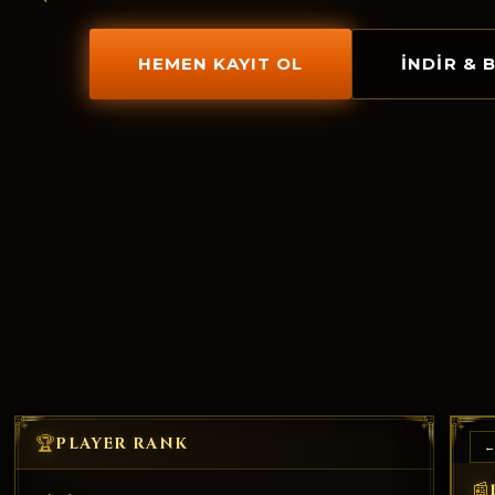
HEMEN KAYIT OL
İNDIR & 
🏆
PLAYER RANK
←
📰