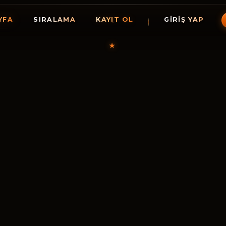
YFA
SIRALAMA
KAYIT OL
GIRIŞ YAP
★
HollyGam