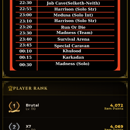
🏆
PLAYER RANK
Brutal
4.072
Lv. 110
Item Points
X7
4.069
Item Points