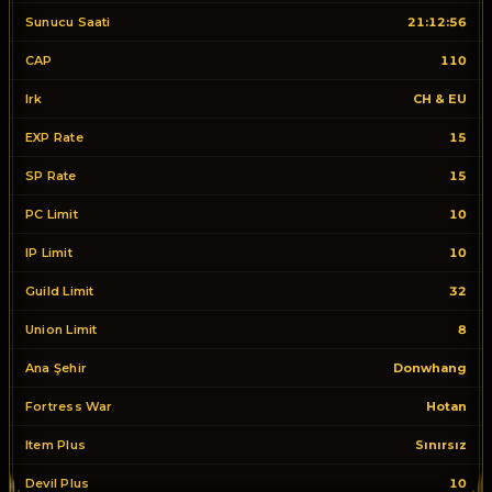
Sunucu Saati
21:12:56
CAP
110
Irk
CH & EU
EXP Rate
15
SP Rate
15
PC Limit
10
IP Limit
10
Guild Limit
32
Union Limit
8
Ana Şehir
Donwhang
Fortress War
Hotan
Item Plus
Sınırsız
Devil Plus
10