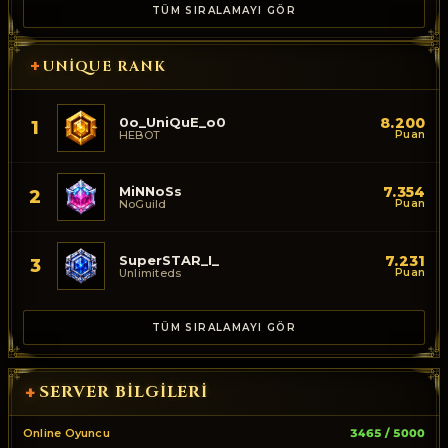
TÜM SIRALAMAYI GÖR
+
UNIQUE RANK
0o_UniQuE_o0
8.200
1
HEBOT
Puan
MiNNoSs
7.354
2
NoGuild
Puan
SuperSTAR_I_
7.231
3
Unlimiteds
Puan
TÜM SIRALAMAYI GÖR
SERVER BILGILERI
+
Online Oyuncu
3465 / 5000