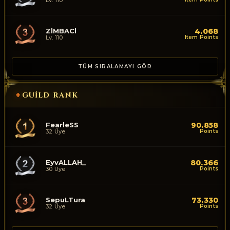
Lv. 110
ZlMBACl
4.068
Lv. 110
Item Points
TÜM SIRALAMAYI GÖR
+
GUILD RANK
FearleSS
90.858
32 Üye
Points
EyvALLAH_
80.366
30 Üye
Points
SepuLTura
73.330
32 Üye
Points