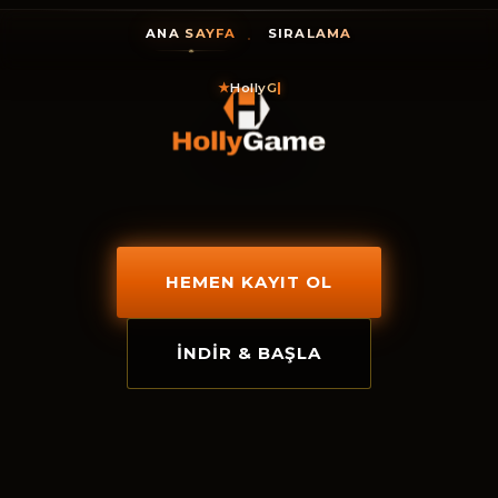
ANA SAYFA
SIRALAMA
★
HollyGame, şim
HEMEN KAYIT OL
İNDIR & BAŞLA