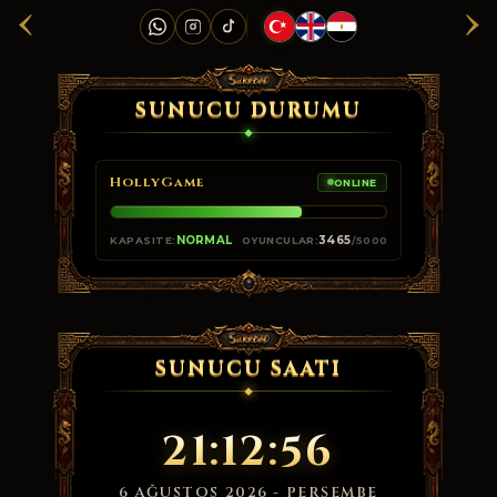
‹
›
SUNUCU DURUMU
HollyGame
ONLINE
NORMAL
3465
KAPASITE:
OYUNCULAR:
/5000
SUNUCU SAATI
21:12:56
6 AĞUSTOS 2026 - PERŞEMBE