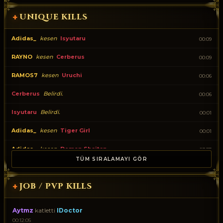
UNIQUE KILLS
+
Adidas_
kesen
Isyutaru
00:09
RAYNO
kesen
Cerberus
00:09
RAMOS7
kesen
Uruchi
00:06
Cerberus
Belirdi.
00:06
Isyutaru
Belirdi.
00:01
Adidas_
kesen
Tiger Girl
00:01
Adidas_
kesen
Demon Shaitan
23:57
TÜM SIRALAMAYI GÖR
Tiger Girl
Belirdi.
23:54
JOB / PVP KILLS
+
RAYNO
kesen
Captain Ivy
23:53
Uruchi
Belirdi.
23:51
Aytmz
katletti
IDoctor
00:12:05
YINE_O_HACI
kesen
Lord Yarkan