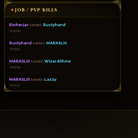
+
JOB / PVP KILLS
Einherjar
katletti
Rustyhand
19:30:56
Rustyhand
katletti
MARASLIII
19:30:54
MARASLIII
katletti
WizardShow
19:30:39
MARASLIII
katletti
Lazzy
19:30:31
Wendolin
katletti
SALAAR
19:29:28
Wendolin
katletti
SALAAR
19:27:24
Wendolin
katletti
SALAAR