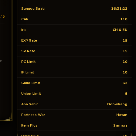
Sunucu Saati
16:31:22
:16
CAP
110
Irk
CH & EU
EXP Rate
15
SP Rate
15
de
PC Limit
10
IP Limit
10
Guild Limit
32
Union Limit
8
Ana Şehir
Donwhang
Fortress War
Hotan
Item Plus
Sınırsız