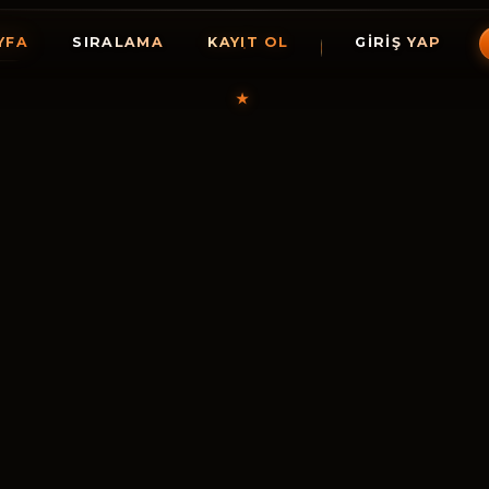
YFA
SIRALAMA
KAYIT OL
GIRIŞ YAP
★
HollyGam