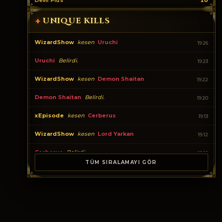
Devil Plus
10
UNIQUE KILLS
+
WizardShow
kesen
Uruchi
19:26
Uruchi
Belirdi.
19:23
WizardShow
kesen
Demon Shaitan
19:22
Demon Shaitan
Belirdi.
19:20
xEpisode
kesen
Cerberus
19:13
WizardShow
kesen
Lord Yarkan
19:12
Cerberus
Belirdi.
19:10
TÜM SIRALAMAYI GÖR
Lord Yarkan
Belirdi.
19:06
Meddler
kesen
Tiger Girl
19:02
WizardShow
kesen
Isyutaru
19:01