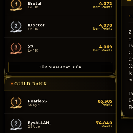
Brutal
4.072
Lv. 110
Item Points
Gü
IDoctor
4.070
Lv. 110
Item Points
Zi
gi
Pv
X7
4.069
Lv. 110
Item Points
Ch
Ch
%
TÜM SIRALAMAYI GÖR
Ic
or
+
GUILD RANK
Re
Ek
FearleSS
85.305
30 Üye
Points
Fi
EyvALLAH_
74.840
29 Üye
Points