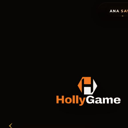
ANA SA
‹