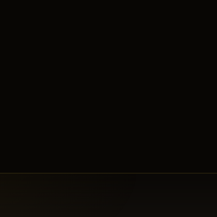
Tiger Girl
Belirdi.
19:01
Isyutaru
Belirdi.
18:57
WizardShow
kesen
Uruchi
18:53
Uruchi
Belirdi.
18:51
WizardShow
kesen
Demon Shaitan
18:50
Demon Shaitan
Belirdi.
18:48
WizardShow
kesen
Captain Ivy
18:42
Captain Ivy
Belirdi.
18:41
BOREALIS
kesen
Cerberus
18:39
YINE_O_HACI
kesen
Lord Yarkan
18:36
Lord Yarkan
Belirdi.
18:33
Cerberus
Belirdi.
18:32