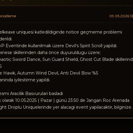
ncelleme
09.05.2026 12
elkeaxe uniquesi katledildiginde notice geçmeme problemi
derildi.
P Eventinde kullanilmak üzere Devil's Spirit Scroll yapildi.
inese skillerinden daha önce duyuruldugu üzere;
aotic Sword Dance, Sun Guard Shield, Ghost Cut Blade skillerin
5
e Hawk, Autumn Wind Devil, Anti Devil Bow %5
aninda iyilestirme yapildi.
smi Aracilik Basvurulari basladi
 olarak 10.05.2025 ( Pazar ) günü 23:50 de Jangan Roc Arenada
ght Droplu Uniquelerinde yer alacagi event yapilacaktir, bilginize.