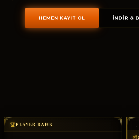
HEMEN KAYIT OL
İNDIR & 
🏆
PLAYER RANK
←
📰