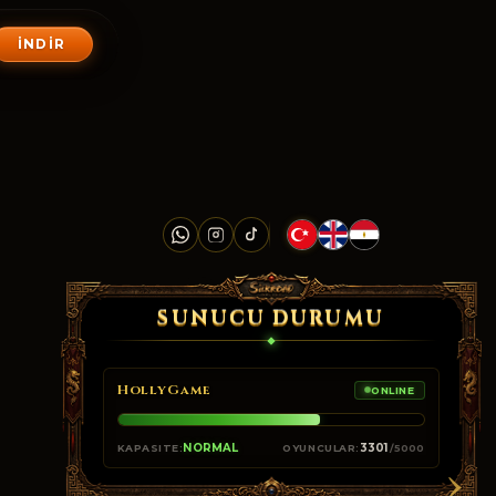
İNDIR
SUNUCU DURUMU
HollyGame
ONLINE
›
NORMAL
3301
KAPASITE:
OYUNCULAR:
/5000