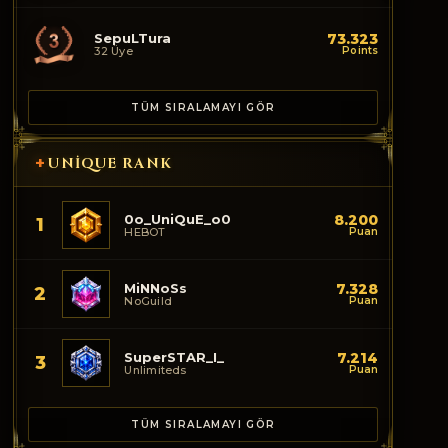
SepuLTura
73.323
32 Üye
Points
TÜM SIRALAMAYI GÖR
+
UNIQUE RANK
0o_UniQuE_o0
8.200
1
HEBOT
Puan
MiNNoSs
7.328
2
NoGuild
Puan
SuperSTAR_I_
7.214
3
Unlimiteds
Puan
TÜM SIRALAMAYI GÖR