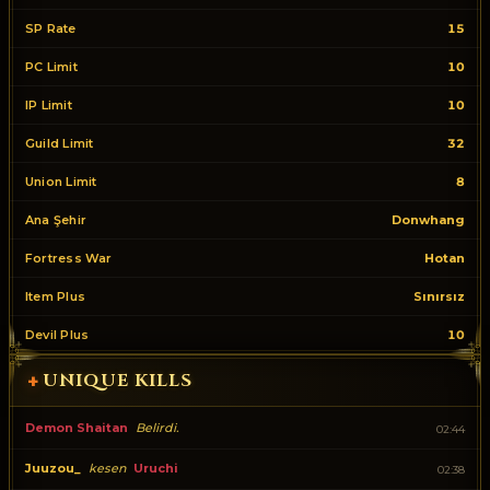
SP Rate
15
PC Limit
10
IP Limit
10
Guild Limit
32
Union Limit
8
Ana Şehir
Donwhang
Fortress War
Hotan
Item Plus
Sınırsız
Devil Plus
10
UNIQUE KILLS
+
Demon Shaitan
Belirdi.
02:44
Juuzou_
kesen
Uruchi
02:38