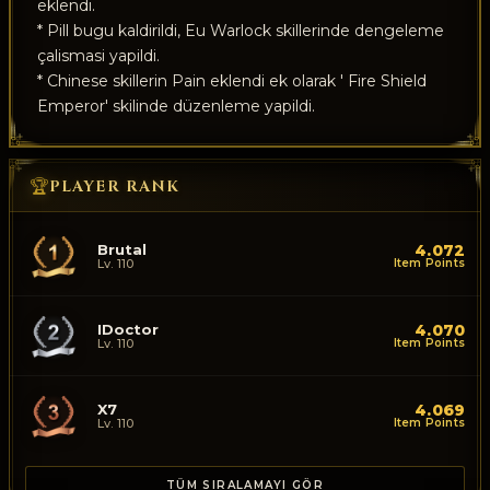
eklendi.
* Pill bugu kaldirildi, Eu Warlock skillerinde dengeleme
çalismasi yapildi.
* Chinese skillerin Pain eklendi ek olarak ' Fire Shield
Emperor' skilinde düzenleme yapildi.
🏆
PLAYER RANK
Brutal
4.072
Lv. 110
Item Points
IDoctor
4.070
Lv. 110
Item Points
X7
4.069
Lv. 110
Item Points
TÜM SIRALAMAYI GÖR