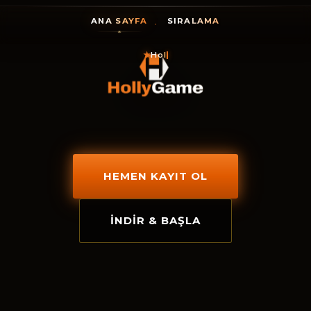
ANA SAYFA
SIRALAMA
★
HollyGame, şi
HEMEN KAYIT OL
İNDIR & BAŞLA