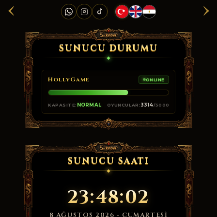
‹
›
SUNUCU DURUMU
HollyGame
ONLINE
NORMAL
3314
KAPASITE:
OYUNCULAR:
/5000
SUNUCU SAATI
23:48:02
8 AĞUSTOS 2026 - CUMARTESI