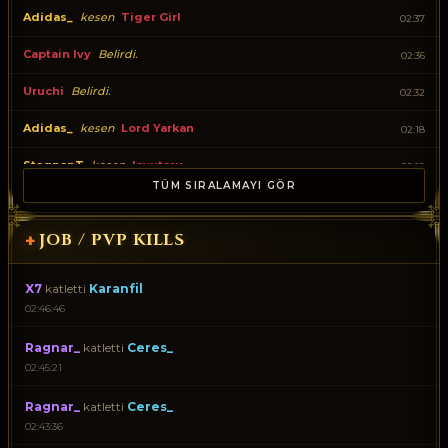
Adidas_
kesen
Tiger Girl
02:37
Captain Ivy
Belirdi.
02:36
Uruchi
Belirdi.
02:32
Adidas_
kesen
Lord Yarkan
02:18
StaqnanT
kesen
Isyutaru
02:18
TÜM SIRALAMAYI GÖR
Tiger Girl
Belirdi.
02:14
JOB / PVP KILLS
+
StaqnanT
kesen
Demon Shaitan
02:13
Lord Yarkan
Belirdi.
02:13
X7
katletti
Karanfil
02:46:46
Cerberus
Belirdi.
02:10
Ragnar_
katletti
Ceres_
Isyutaru
Belirdi.
02:09
02:45:21
StaqnanT
kesen
Captain Ivy
02:06
Ragnar_
katletti
Ceres_
StaqnanT
kesen
Uruchi
02:02
02:43:36