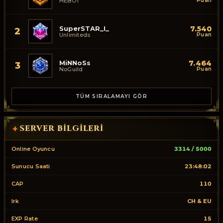
HEBOT
Puan
SuperSTAR_I_
7.540
2
Unlimiteds
Puan
MiNNoSs
7.464
3
NoGuild
Puan
TÜM SIRALAMAYI GÖR
SERVER BILGILERI
+
Online Oyuncu
3314 / 5000
Sunucu Saati
23:48:02
CAP
110
Irk
CH & EU
EXP Rate
15