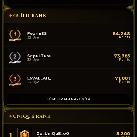
+
GUILD RANK
FearleSS
84.248
32 Üye
Points
SepuLTura
73.785
32 Üye
Points
EyvALLAH_
71.001
27 Üye
Points
TÜM SIRALAMAYI GÖR
+
UNIQUE RANK
0o_UniQuE_o0
8.200
1